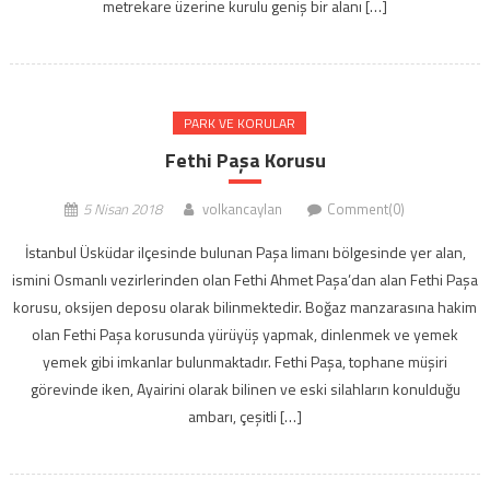
metrekare üzerine kurulu geniş bir alanı […]
PARK VE KORULAR
Fethi Paşa Korusu
5 Nisan 2018
volkancaylan
Comment(0)
İstanbul Üsküdar ilçesinde bulunan Paşa limanı bölgesinde yer alan,
ismini Osmanlı vezirlerinden olan Fethi Ahmet Paşa’dan alan Fethi Paşa
korusu, oksijen deposu olarak bilinmektedir. Boğaz manzarasına hakim
olan Fethi Paşa korusunda yürüyüş yapmak, dinlenmek ve yemek
yemek gibi imkanlar bulunmaktadır. Fethi Paşa, tophane müşiri
görevinde iken, Ayairini olarak bilinen ve eski silahların konulduğu
ambarı, çeşitli […]