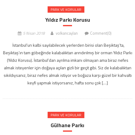
PARK VE KORULAR
Yıldız Parkı Korusu
5 Nisan 2018
volkancaylan
Comment(0)
İstanbul’un kalbi sayılabilecek yerlerden birisi olan Beşiktaş’ta,
Beşiktaş’ın tam göbeğinde kalabalıktan arındırılmış bir orman Yıldız Parkı
(Yıldız Korusu). İstanbul’dan ayrılma imkanı olmayan ama biraz nefes
almak isteyenler için doğaya açılan gizli bir geçit gibi. Siz de kalabalıktan
sıkıldıysanız, biraz nefes almak istiyor ve boğaza karşı güzel bir kahvaltı
keyfi yapmak istiyorsanız, hafta sonu çok […]
PARK VE KORULAR
Gülhane Parkı