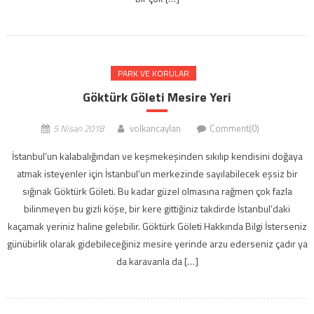
PARK VE KORULAR
Göktürk Göleti Mesire Yeri
5 Nisan 2018
volkancaylan
Comment(0)
İstanbul’un kalabalığından ve keşmekeşinden sıkılıp kendisini doğaya
atmak isteyenler için İstanbul’un merkezinde sayılabilecek eşsiz bir
sığınak Göktürk Göleti. Bu kadar güzel olmasına rağmen çok fazla
bilinmeyen bu gizli köşe, bir kere gittiğiniz takdirde İstanbul’daki
kaçamak yeriniz haline gelebilir. Göktürk Göleti Hakkında Bilgi İsterseniz
günübirlik olarak gidebileceğiniz mesire yerinde arzu ederseniz çadır ya
da karavanla da […]