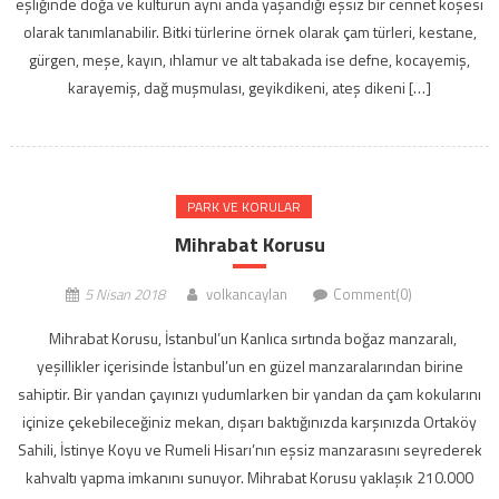
eşliğinde doğa ve kültürün aynı anda yaşandığı eşsiz bir cennet köşesi
olarak tanımlanabilir. Bitki türlerine örnek olarak çam türleri, kestane,
gürgen, meşe, kayın, ıhlamur ve alt tabakada ise defne, kocayemiş,
karayemiş, dağ muşmulası, geyikdikeni, ateş dikeni […]
PARK VE KORULAR
Mihrabat Korusu
5 Nisan 2018
volkancaylan
Comment(0)
Mihrabat Korusu, İstanbul’un Kanlıca sırtında boğaz manzaralı,
yeşillikler içerisinde İstanbul’un en güzel manzaralarından birine
sahiptir. Bir yandan çayınızı yudumlarken bir yandan da çam kokularını
içinize çekebileceğiniz mekan, dışarı baktığınızda karşınızda Ortaköy
Sahili, İstinye Koyu ve Rumeli Hisarı’nın eşsiz manzarasını seyrederek
kahvaltı yapma imkanını sunuyor. Mihrabat Korusu yaklaşık 210.000