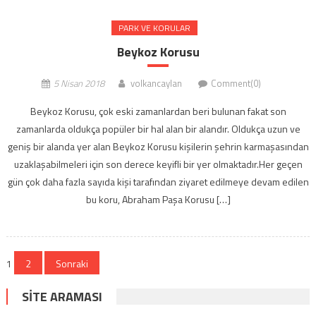
PARK VE KORULAR
Beykoz Korusu
5 Nisan 2018
volkancaylan
Comment(0)
Beykoz Korusu, çok eski zamanlardan beri bulunan fakat son
zamanlarda oldukça popüler bir hal alan bir alandır. Oldukça uzun ve
geniş bir alanda yer alan Beykoz Korusu kişilerin şehrin karmaşasından
uzaklaşabilmeleri için son derece keyifli bir yer olmaktadır.Her geçen
gün çok daha fazla sayıda kişi tarafından ziyaret edilmeye devam edilen
bu koru, Abraham Paşa Korusu […]
Yazı dolaşımı
1
2
Sonraki
SITE ARAMASI