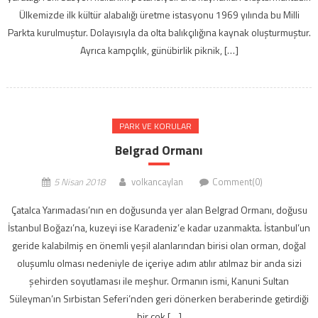
Ülkemizde ilk kültür alabalığı üretme istasyonu 1969 yılında bu Milli
Parkta kurulmuştur. Dolayısıyla da olta balıkçılığına kaynak oluşturmuştur.
Ayrıca kampçılık, günübirlik piknik, […]
PARK VE KORULAR
Belgrad Ormanı
5 Nisan 2018
volkancaylan
Comment(0)
Çatalca Yarımadası’nın en doğusunda yer alan Belgrad Ormanı, doğusu
İstanbul Boğazı’na, kuzeyi ise Karadeniz’e kadar uzanmakta. İstanbul’un
geride kalabilmiş en önemli yeşil alanlarından birisi olan orman, doğal
oluşumlu olması nedeniyle de içeriye adım atılır atılmaz bir anda sizi
şehirden soyutlaması ile meşhur. Ormanın ismi, Kanuni Sultan
Süleyman’ın Sırbistan Seferi’nden geri dönerken beraberinde getirdiği
bir çok […]