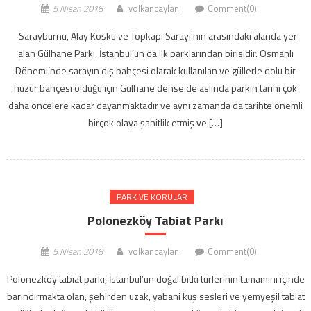
5 Nisan 2018
volkancaylan
Comment(0)
Sarayburnu, Alay Köşkü ve Topkapı Sarayı’nın arasındaki alanda yer
alan Gülhane Parkı, İstanbul’un da ilk parklarından birisidir. Osmanlı
Dönemi’nde sarayın dış bahçesi olarak kullanılan ve güllerle dolu bir
huzur bahçesi olduğu için Gülhane dense de aslında parkın tarihi çok
daha öncelere kadar dayanmaktadır ve aynı zamanda da tarihte önemli
birçok olaya şahitlik etmiş ve […]
PARK VE KORULAR
Polonezköy Tabiat Parkı
5 Nisan 2018
volkancaylan
Comment(0)
Polonezköy tabiat parkı, İstanbul’un doğal bitki türlerinin tamamını içinde
barındırmakta olan, şehirden uzak, yabani kuş sesleri ve yemyeşil tabiat