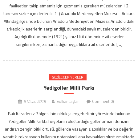
faaliyetleri takip etmemiz için gezmemiz gereken müzelerden 12
tanesini sizler için derledik. 1-) Anadolu Medeniyetleri Müzesi – Ankara
Altındağ ilçesinde bulunan Anadolu Medeniyetleri Müzesi, Anadolu’daki
arkeolojik eserlerin sergilendiği, dünyadaki sayılı müzelerden biridir.
Açıldığı ilk dönemde (1921) yalnız Hitit dönemine ait eserler
sergilenirken, zamanla diğer uygarlıklara ait eserler de […]
GEZILECEK YERLER
Yedigöller Milli Parkı
5 Nisan 2018
volkancaylan
Comment(0)
Batı Karadeniz Bölgesi’nin oldukça engebeli bir yöresinde bulunan
Yedigöller Milli Parkta heyelanın oluşturduğu göller orman denizini
andıran zengin bitki örtüsü, göllerde yaşayan alabalıklar ve bu değerin
yarattığı rekreasyon kullanım potansiyeli ana kaynakları oluşturmaktadır.